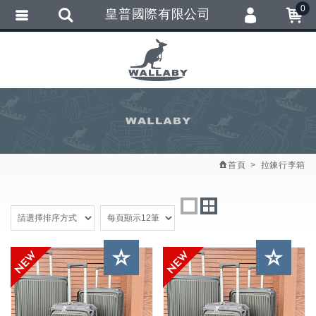
0
皇普國際有限公司
會員登入
繁體中文
會員註冊
忘記密碼
訂單查詢
追蹤清單
首頁
拉鍊行李箱
匯款通知