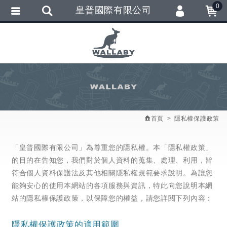
0
皇普國際有限公司
會員登入
繁體中文
會員註冊
忘記密碼
訂單查詢
追蹤清單
首頁
隱私權保護政策
匯款通知